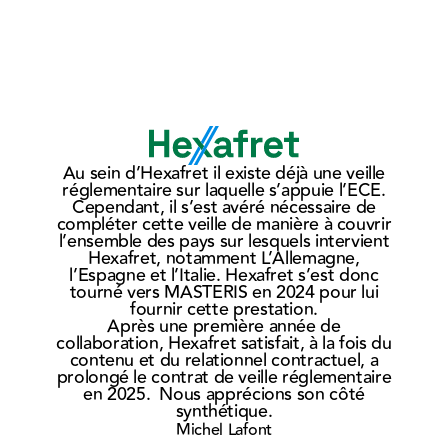
MASTERIS
MAS
Au sein d’Hexafret il existe déjà une veille
signe un
et K
réglementaire sur laquelle s’appuie l’ECE.
nouveau
Lille
N
Cependant, il s’est avéré nécessaire de
su
compléter cette veille de manière à couvrir
contrat
pou
r
l’ensemble des pays sur lesquels intervient
avec
leur
Hexafret, notamment L’Allemagne,
l’Espagne et l’Italie. Hexafret s’est donc
Eurostar
coll
so
tourné vers MASTERIS en 2024 pour lui
p
fournir cette prestation.
Après une première année de
le
collaboration, Hexafret satisfait, à la fois du
contenu et du relationnel contractuel, a
prolongé le contrat de veille réglementaire
en 2025. Nous apprécions son côté
synthétique.
Michel Lafont