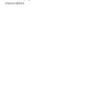
mesurables
Voir toutes les références
Voir toutes les références