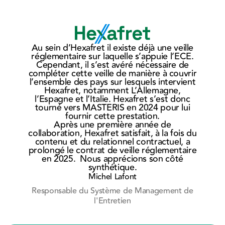
MASTERIS
MAS
Au sein d’Hexafret il existe déjà une veille
signe un
et K
réglementaire sur laquelle s’appuie l’ECE.
nouveau
Lille
N
Cependant, il s’est avéré nécessaire de
su
compléter cette veille de manière à couvrir
contrat
pou
r
l’ensemble des pays sur lesquels intervient
avec
leur
Hexafret, notamment L’Allemagne,
l’Espagne et l’Italie. Hexafret s’est donc
Eurostar
coll
so
tourné vers MASTERIS en 2024 pour lui
p
fournir cette prestation.
Après une première année de
le
collaboration, Hexafret satisfait, à la fois du
contenu et du relationnel contractuel, a
prolongé le contrat de veille réglementaire
en 2025. Nous apprécions son côté
synthétique.
Michel Lafont
Responsable du Système de Management de
l'Entretien