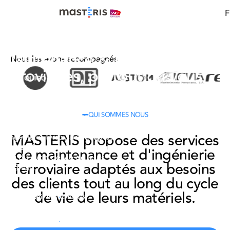
Update cookies preferences
F
Maintenance & ingénierie
Nous les avons accompagnés
ferroviaires, partout où vous
roulez
MASTERIS, filiale de SNCF
QUI SOMMES NOUS
Voyageurs, propose des
services de maintenance et
MASTERIS propose des services
d'ingénierie ferroviaire adaptés
aux besoins des clients tout au
de maintenance et d'ingénierie
long du cycle de vie de leurs
ferroviaire adaptés aux besoins
matériels.
des clients tout au long du cycle
Voir nos solutions
de vie de leurs matériels.
Voir nos solutions
Découvrir MASTERIS
Découvrir MASTERIS