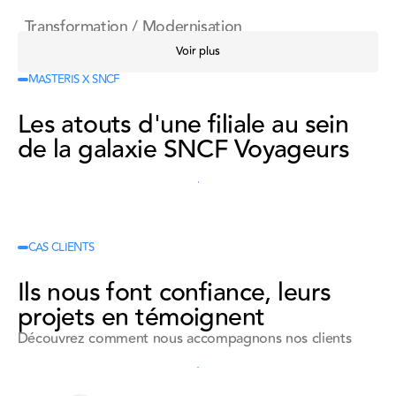
Transformation / Modernisation
Voir plus
Button Text
MASTERIS X SNCF
Réparation
Les atouts d'une filiale au sein
de la galaxie SNCF Voyageurs
Démantèlement
Présentation de MASTERIS
Présentation de MASTERIS
Formations
"MASTERIS porte le savoir-faire de
CAS CLIENTS
SNCF Voyageurs au service de tous
Ils nous font confiance, leurs
les acteurs du ferroviaire. Notre
projets en témoignent
ambition : accompagner et sécuriser
la performance de leurs matériels,
Découvrez comment nous accompagnons nos clients
partout et dans la durée."
Voir toutes les références
Voir toutes les références