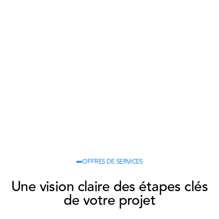
OFFRES DE SERVICES
Grande
Trains
Une vision claire des étapes clés
vitesse
région
de votre projet