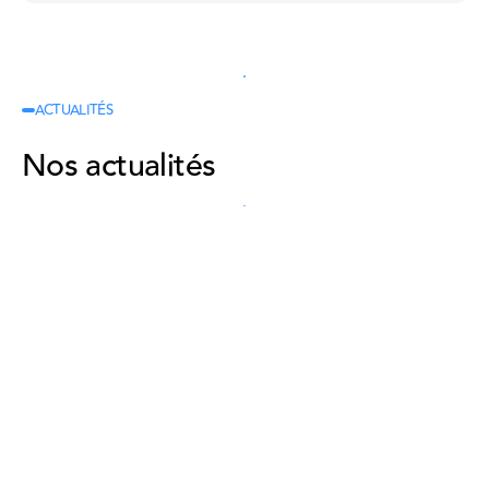
En savoir plus sur nos certifications
En savoir plus sur nos certifications
ACTUALITÉS
Nos actualités
Voir les actualités
Voir les actualités