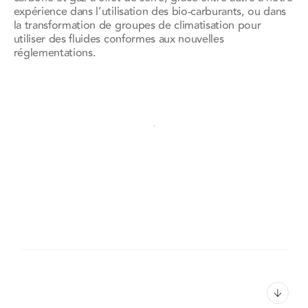
expérience dans l’utilisation des bio-carburants, ou dans
la transformation de groupes de climatisation pour
utiliser des fluides conformes aux nouvelles
réglementations.
Découvrir notre approche complète
Découvrir notre approche complète
Découvrez comment nous vous
assistons pour optimiser
l'exploitation de votre matériel
roulant
01. Optimiser la disponibilité d’un
parc d’engins