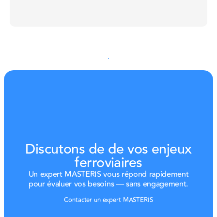
En savoir plus sur nos certifications
En savoir plus sur nos certifications
Discutons de de vos enjeux
ferroviaires
Un expert MASTERIS vous répond rapidement
pour évaluer vos besoins — sans engagement.
Contacter un expert MASTERIS
Contacter un expert MASTERIS