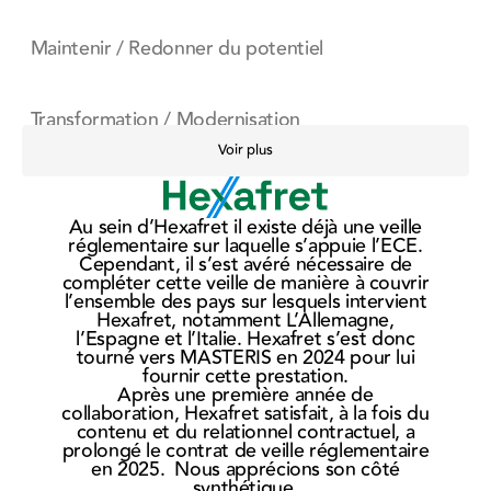
Maintenir / Redonner du potentiel
Transformation / Modernisation
Voir plus
Button Text
Réparation
Au sein d’Hexafret il existe déjà une veille
réglementaire sur laquelle s’appuie l’ECE.
Démantèlement
N
Cependant, il s’est avéré nécessaire de
su
compléter cette veille de manière à couvrir
r
l’ensemble des pays sur lesquels intervient
Hexafret, notamment L’Allemagne,
Formations
l’Espagne et l’Italie. Hexafret s’est donc
so
tourné vers MASTERIS en 2024 pour lui
p
fournir cette prestation.
Après une première année de
le
collaboration, Hexafret satisfait, à la fois du
contenu et du relationnel contractuel, a
prolongé le contrat de veille réglementaire
en 2025. Nous apprécions son côté
synthétique.