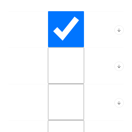
Button Text
02. Optimiser la fiabilité d’un parc
Button Text
d’engins
03. Optimiser les coûts de
Button Text
maintenance
04. Réduire la consommation
Button Text
d’énergie