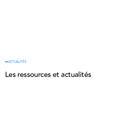
ACTUALITÉS
Grande
Trains
Les ressources et actualités
vitesse
région
Voir les actualités
Voir les actualités