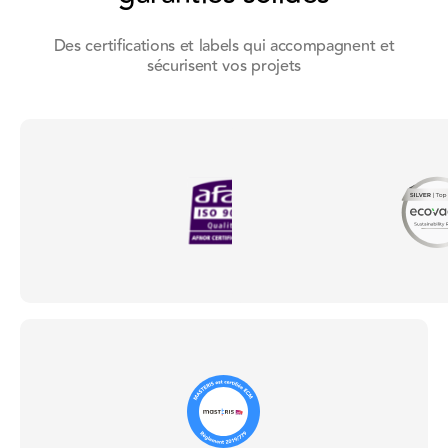
contrat
pou
avec
leur
Des certifications et labels qui accompagnent et
Eurostar
coll
sécurisent vos projets