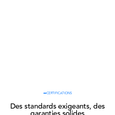
CERTIFICATIONS
MASTERIS
MAS
Des standards exigeants, des
signe un
et K
garanties solides
nouveau
Lille