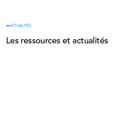
ACTUALITÉS
Grande
Trains
Les ressources et actualités
vitesse
région
Voir les actualités
Voir les actualités