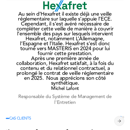
Réparation
Au sein d’Hexafret il existe déjà une veille
réglementaire sur laquelle s’appuie l’ECE.
Démantèlement
N
Cependant, il s’est avéré nécessaire de
su
compléter cette veille de manière à couvrir
r
l’ensemble des pays sur lesquels intervient
Hexafret, notamment L’Allemagne,
Formations
l’Espagne et l’Italie. Hexafret s’est donc
so
tourné vers MASTERIS en 2024 pour lui
p
fournir cette prestation.
Après une première année de
le
collaboration, Hexafret satisfait, à la fois du
contenu et du relationnel contractuel, a
prolongé le contrat de veille réglementaire
en 2025. Nous apprécions son côté
synthétique.
Michel Lafont
Responsable du Système de Management de
l'Entretien
CAS CLIENTS