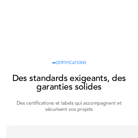
CERTIFICATIONS
MASTERIS
MAS
Des standards exigeants, des
signe un
et K
garanties solides
nouveau
Lille
contrat
pou
avec
leur
Des certifications et labels qui accompagnent et
Eurostar
coll
sécurisent vos projets